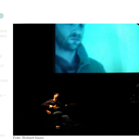
sion
dies
ng
 of
errant
t
ts +
oes
Foto: Robert Haas