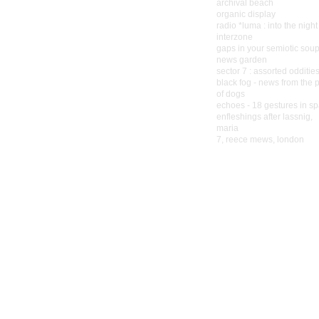
archival beach
organic display
radio *luma : into the night
interzone
gaps in your semiotic sou
news garden
sector 7 : assorted odditie
black fog - news from the 
of dogs
echoes - 18 gestures in s
enfleshings after lassnig,
maria
7, reece mews, london