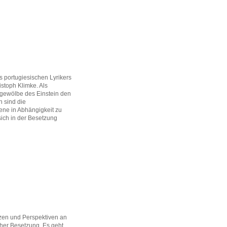
s portugiesischen Lyrikers
istoph Klimke. Als
rgewölbe des Einstein den
 sind die
ene in Abhängigkeit zu
sich in der Besetzung
zzen und Perspektiven an
cher Besetzung. Es geht