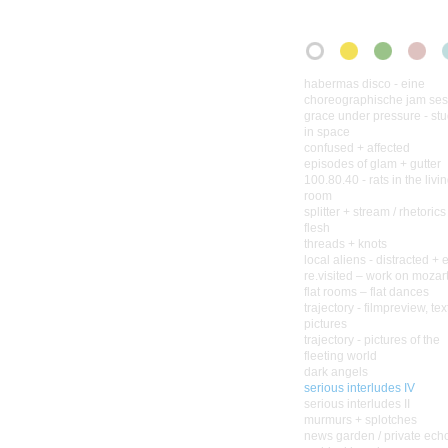
habermas disco - eine
choreographische jam ses
grace under pressure - stu
in space
confused + affected
episodes of glam + gutter
100.80.40 - rats in the livi
room
splitter + stream / rhetorics
flesh
threads + knots
local aliens - distracted + 
re.visited – work on mozar
flat rooms – flat dances
trajectory - filmpreview, tex
pictures
trajectory - pictures of the
fleeting world
dark angels
serious interludes IV
serious interludes II
murmurs + splotches
news garden / private ech