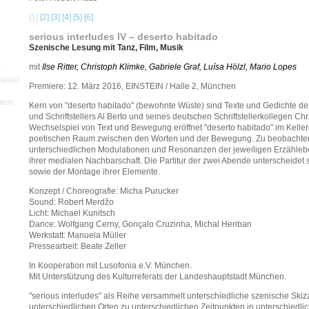
[1]
[2]
[3]
[4]
[5]
[6]
serious interludes IV – deserto habitado
p
Szenische Lesung mit Tanz, Film, Musik
mit
Ilse Ritter, Christoph Klimke, Gabriele Graf, Luísa Hölzl, Mario Lopes
s
planet
Premiere: 12. März 2016, EINSTEIN / Halle 2, München
pace
Kern von "deserto habitado" (bewohnte Wüste) sind Texte und Gedichte de
und Schriftstellers Al Berto und seines deutschen Schriftstellerkollegen Chr
Wechselspiel von Text und Bewegung eröffnet "deserto habitado" im Kelle
poetischen Raum zwischen den Worten und der Bewegung. Zu beobachten
unterschiedlichen Modulationen und Resonanzen der jeweiligen Erzähleb
ihrer medialen Nachbarschaft. Die Partitur der zwei Abende unterscheidet 
sowie der Montage ihrer Elemente.
Konzept / Choreografie: Micha Purucker
Sound: Robert Merdžo
Licht: Michael Kunitsch
Dance: Wolfgang Cerny, Gonçalo Cruzinha, Michal Heriban
Werkstatt: Manuela Müller
Pressearbeit: Beate Zeller
In Kooperation mit Lusofonia e.V. München.
Mit Unterstützung des Kulturreferats der Landeshauptstadt München.
"serious interludes" als Reihe versammelt unterschiedliche szenische Ski
unterschiedlichen Orten zu unterschiedlichen Zeitpunkten in unterschiedli